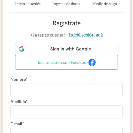
Inicio de sesión
Ingreso de datos
Medio de pago
Registrate
Iniciá sesión acá
¿Ya tenés cuenta?
Iniciar sesión con Facebook
Nombre*
Apellido*
E-mail*