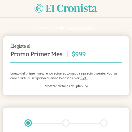
Si ya sos suscriptor
inicia sesión acá
Elegiste el:
Promo Primer Mes
|
$
999
Luego del primer mes, renovación automática a precio vigente. Podrás
cancelar tu suscripción cuando lo desees. Ver
T y C
Mostrar detalles del plan