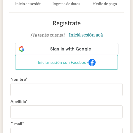
Inicio de sesión
Ingreso de datos
Medio de pago
Registrate
Iniciá sesión acá
¿Ya tenés cuenta?
Iniciar sesión con Facebook
Nombre*
Apellido*
E-mail*