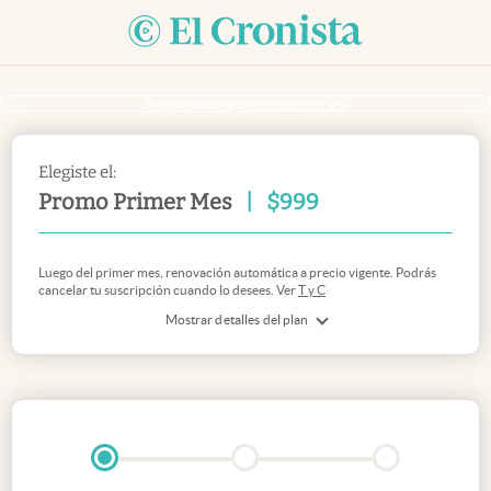
Si ya sos suscriptor
inicia sesión acá
Elegiste el:
Promo Primer Mes
|
$
999
Luego del primer mes, renovación automática a precio vigente. Podrás
cancelar tu suscripción cuando lo desees. Ver
T y C
Mostrar detalles del plan