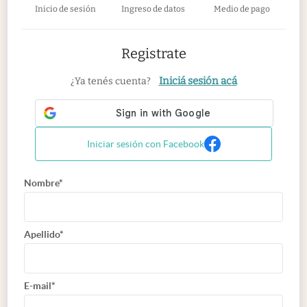
Inicio de sesión
Ingreso de datos
Medio de pago
Registrate
Iniciá sesión acá
¿Ya tenés cuenta?
Iniciar sesión con Facebook
Nombre*
Apellido*
E-mail*