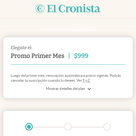
Si ya sos suscriptor
inicia sesión acá
Elegiste el:
Promo Primer Mes
|
$
999
Luego del primer mes, renovación automática a precio vigente. Podrás
cancelar tu suscripción cuando lo desees. Ver
T y C
Mostrar detalles del plan