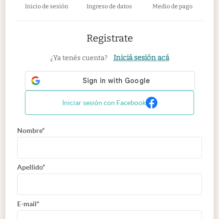
Inicio de sesión
Ingreso de datos
Medio de pago
Registrate
Iniciá sesión acá
¿Ya tenés cuenta?
Iniciar sesión con Facebook
Nombre*
Apellido*
E-mail*