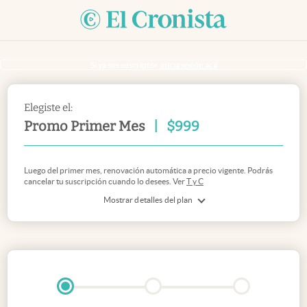
Si ya sos suscriptor
inicia sesión acá
Elegiste el:
Promo Primer Mes
|
$
999
Luego del primer mes, renovación automática a precio vigente. Podrás
cancelar tu suscripción cuando lo desees. Ver
T y C
Mostrar detalles del plan