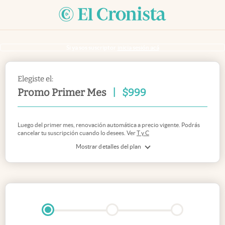
Si ya sos suscriptor
inicia sesión acá
Elegiste el:
Promo Primer Mes
|
$
999
Luego del primer mes, renovación automática a precio vigente. Podrás
cancelar tu suscripción cuando lo desees. Ver
T y C
Mostrar detalles del plan