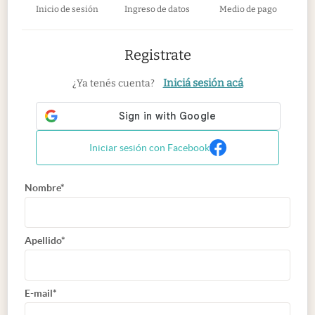
Inicio de sesión
Ingreso de datos
Medio de pago
Registrate
Iniciá sesión acá
¿Ya tenés cuenta?
Iniciar sesión con Facebook
Nombre*
Apellido*
E-mail*