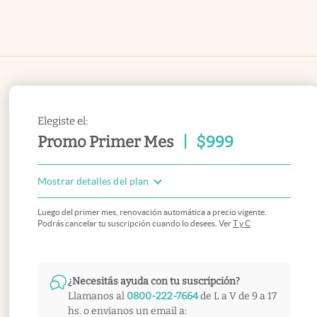
Elegiste el:
Promo Primer Mes
|
$
999
Mostrar detalles del plan
Luego del primer mes, renovación automática a precio vigente.
Podrás cancelar tu suscripción cuando lo desees. Ver
T y C
¿Necesitás ayuda con tu suscripción?
Llamanos al
0800-222-7664
de L a V de 9 a 17
hs. o envianos un email a: