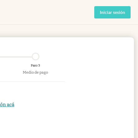
Iniciar sesión
Paso 3
Medio de pago
ión acá