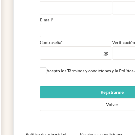
E-mail*
Contraseña*
Verificación
Acepto los Términos y condiciones y la Política
Registrarme
Volver
abre en nueva pestaña
abre e
Política de privacidad
Términos y condiciones