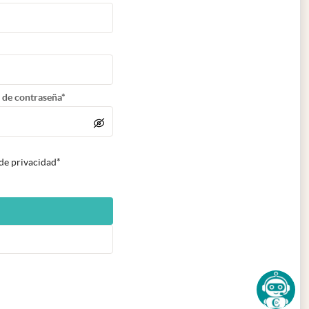
 de contraseña*
 de privacidad*
n nueva pestaña