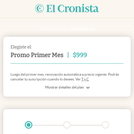
Si ya sos suscriptor
inicia sesión acá
Elegiste el:
Promo Primer Mes
|
$
999
Luego del primer mes, renovación automática a precio vigente. Podrás
cancelar tu suscripción cuando lo desees. Ver
T y C
Mostrar detalles del plan