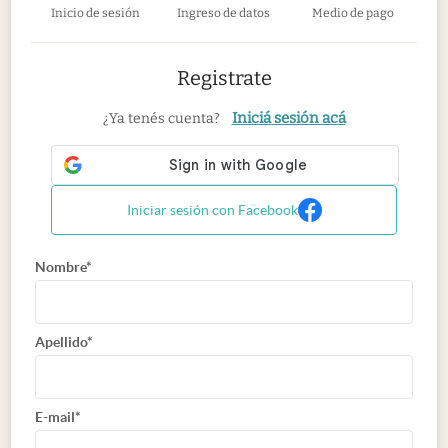
Inicio de sesión
Ingreso de datos
Medio de pago
Registrate
Iniciá sesión acá
¿Ya tenés cuenta?
Iniciar sesión con Facebook
Nombre*
Apellido*
E-mail*