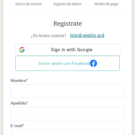
Inicio de sesión
Ingreso de datos
Medio de pago
Registrate
Iniciá sesión acá
¿Ya tenés cuenta?
Iniciar sesión con Facebook
Nombre*
Apellido*
E-mail*