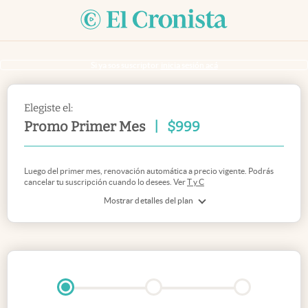
Si ya sos suscriptor
inicia sesión acá
Elegiste el:
Promo Primer Mes
|
$
999
Luego del primer mes, renovación automática a precio vigente. Podrás
cancelar tu suscripción cuando lo desees. Ver
T y C
Mostrar detalles del plan