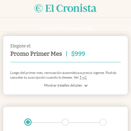
Si ya sos suscriptor
inicia sesión acá
Elegiste el:
Promo Primer Mes
|
$
999
Luego del primer mes, renovación automática a precio vigente. Podrás
cancelar tu suscripción cuando lo desees. Ver
T y C
Mostrar detalles del plan