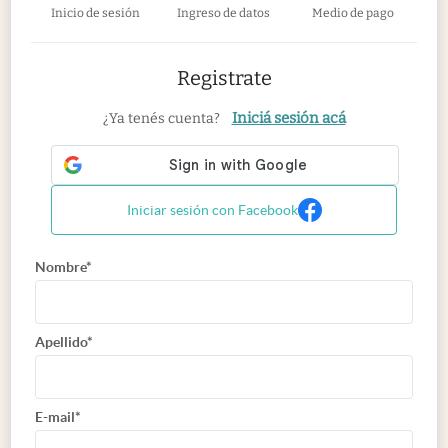
Inicio de sesión
Ingreso de datos
Medio de pago
Registrate
Iniciá sesión acá
¿Ya tenés cuenta?
Iniciar sesión con Facebook
Nombre*
Apellido*
E-mail*