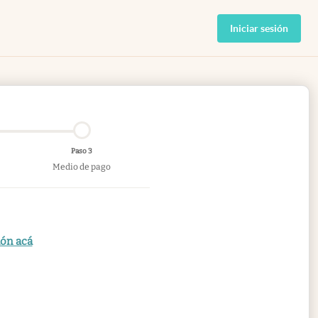
Iniciar sesión
Paso 3
Medio de pago
ión acá