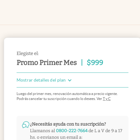
Elegiste el:
Promo Primer Mes
|
$
999
Mostrar detalles del plan
Luego del primer mes, renovación automática a precio vigente.
Podrás cancelar tu suscripción cuando lo desees. Ver
T y C
¿Necesitás ayuda con tu suscripción?
Llamanos al
0800-222-7664
de L a V de 9 a 17
hs. o envianos un email a: