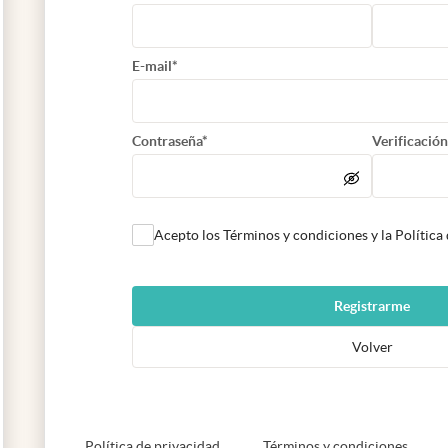
E-mail*
Contraseña*
Verificación
Acepto los Términos y condiciones y la Política
Registrarme
Volver
abre en nueva pestaña
abre e
Política de privacidad
Términos y condiciones