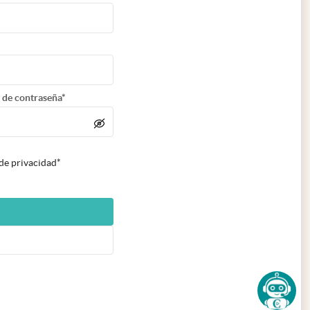
 de contraseña*
 de privacidad*
n nueva pestaña