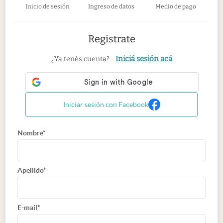
Inicio de sesión
Ingreso de datos
Medio de pago
Registrate
Iniciá sesión acá
¿Ya tenés cuenta?
Iniciar sesión con Facebook
Nombre*
Apellido*
E-mail*