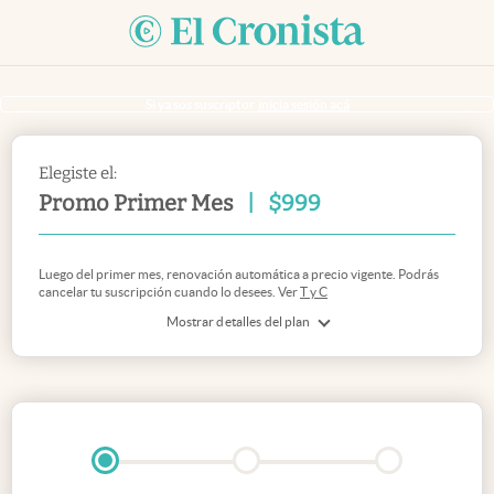
Si ya sos suscriptor
inicia sesión acá
Elegiste el:
Promo Primer Mes
|
$
999
Luego del primer mes, renovación automática a precio vigente. Podrás
cancelar tu suscripción cuando lo desees. Ver
T y C
Mostrar detalles del plan