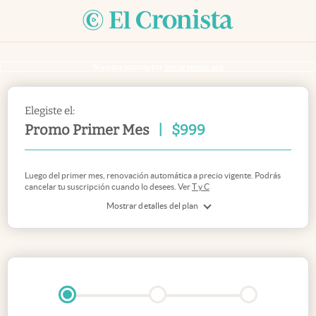
Si ya sos suscriptor
inicia sesión acá
Elegiste el:
Promo Primer Mes
|
$
999
Luego del primer mes, renovación automática a precio vigente. Podrás
cancelar tu suscripción cuando lo desees. Ver
T y C
Mostrar detalles del plan