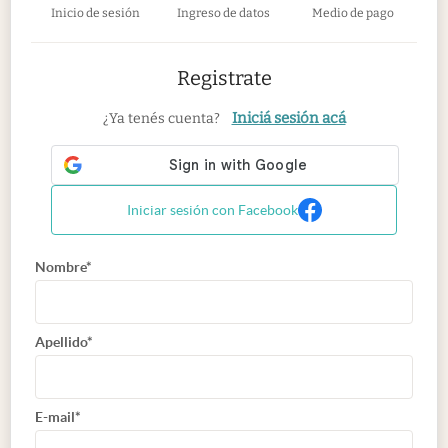
Inicio de sesión
Ingreso de datos
Medio de pago
Registrate
Iniciá sesión acá
¿Ya tenés cuenta?
Iniciar sesión con Facebook
Nombre*
Apellido*
E-mail*