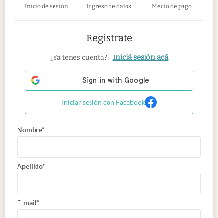
Inicio de sesión
Ingreso de datos
Medio de pago
Registrate
Iniciá sesión acá
¿Ya tenés cuenta?
Iniciar sesión con Facebook
Nombre*
Apellido*
E-mail*