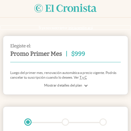
Si ya sos suscriptor
inicia sesión acá
Elegiste el:
Promo Primer Mes
|
$
999
Luego del primer mes, renovación automática a precio vigente. Podrás
cancelar tu suscripción cuando lo desees. Ver
T y C
Mostrar detalles del plan