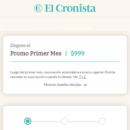
Si ya sos suscriptor
inicia sesión acá
Elegiste el:
Promo Primer Mes
|
$
999
Luego del primer mes, renovación automática a precio vigente. Podrás
cancelar tu suscripción cuando lo desees. Ver
T y C
Mostrar detalles del plan