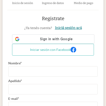
Inicio de sesión
Ingreso de datos
Medio de pago
Registrate
Iniciá sesión acá
¿Ya tenés cuenta?
Iniciar sesión con Facebook
Nombre*
Apellido*
E-mail*