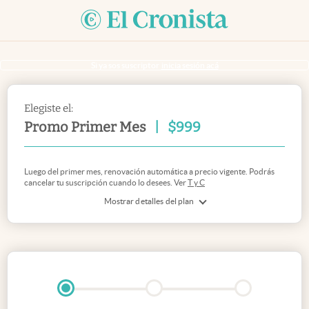
Si ya sos suscriptor
inicia sesión acá
Elegiste el:
Promo Primer Mes
|
$
999
Luego del primer mes, renovación automática a precio vigente. Podrás
cancelar tu suscripción cuando lo desees. Ver
T y C
Mostrar detalles del plan