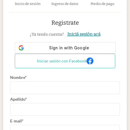
Inicio de sesión
Ingreso de datos
Medio de pago
Registrate
Iniciá sesión acá
¿Ya tenés cuenta?
Iniciar sesión con Facebook
Nombre*
Apellido*
E-mail*