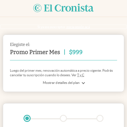
Si ya sos suscriptor
inicia sesión acá
Elegiste el:
Promo Primer Mes
|
$
999
Luego del primer mes, renovación automática a precio vigente. Podrás
cancelar tu suscripción cuando lo desees. Ver
T y C
Mostrar detalles del plan