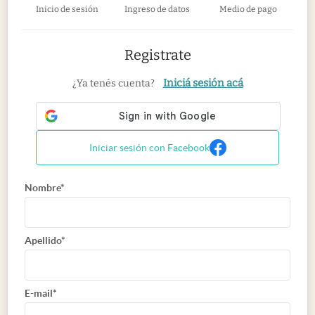
Inicio de sesión
Ingreso de datos
Medio de pago
Registrate
Iniciá sesión acá
¿Ya tenés cuenta?
Iniciar sesión con Facebook
Nombre*
Apellido*
E-mail*