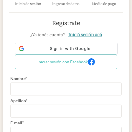
Inicio de sesión
Ingreso de datos
Medio de pago
Registrate
Iniciá sesión acá
¿Ya tenés cuenta?
Iniciar sesión con Facebook
Nombre*
Apellido*
E-mail*