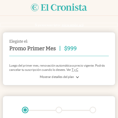
Si ya sos suscriptor
inicia sesión acá
Elegiste el:
Promo Primer Mes
|
$
999
Luego del primer mes, renovación automática a precio vigente. Podrás
cancelar tu suscripción cuando lo desees. Ver
T y C
Mostrar detalles del plan