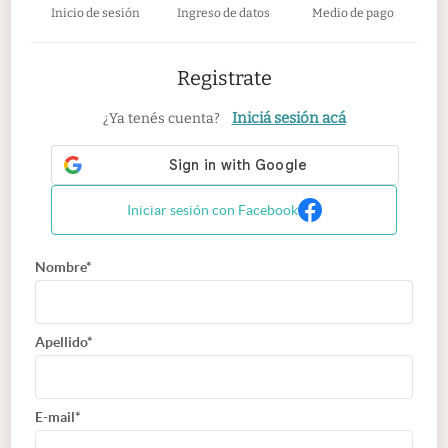
Inicio de sesión
Ingreso de datos
Medio de pago
Registrate
Iniciá sesión acá
¿Ya tenés cuenta?
Iniciar sesión con Facebook
Nombre*
Apellido*
E-mail*