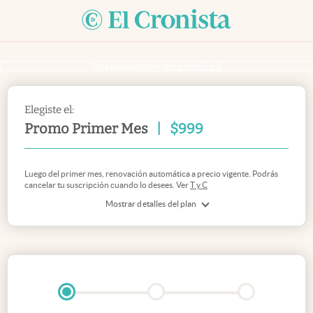
Si ya sos suscriptor
inicia sesión acá
Elegiste el:
Promo Primer Mes
|
$
999
Luego del primer mes, renovación automática a precio vigente. Podrás
cancelar tu suscripción cuando lo desees. Ver
T y C
Mostrar detalles del plan