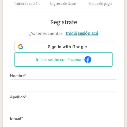
Inicio de sesión
Ingreso de datos
Medio de pago
Registrate
Iniciá sesión acá
¿Ya tenés cuenta?
Iniciar sesión con Facebook
Nombre*
Apellido*
E-mail*