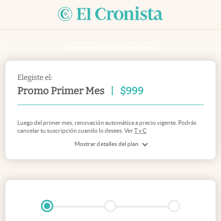
Si ya sos suscriptor
inicia sesión acá
Elegiste el:
Promo Primer Mes
|
$
999
Luego del primer mes, renovación automática a precio vigente. Podrás
cancelar tu suscripción cuando lo desees. Ver
T y C
Mostrar detalles del plan