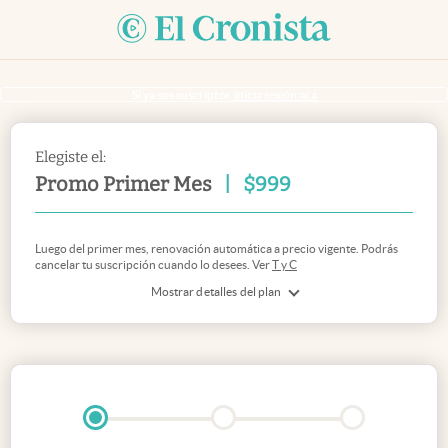
Si ya sos suscriptor
inicia sesión acá
Elegiste el:
Promo Primer Mes
|
$
999
Luego del primer mes, renovación automática a precio vigente. Podrás
cancelar tu suscripción cuando lo desees. Ver
T y C
Mostrar detalles del plan