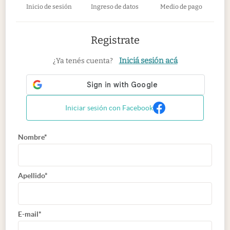
Inicio de sesión
Ingreso de datos
Medio de pago
Registrate
Iniciá sesión acá
¿Ya tenés cuenta?
Iniciar sesión con Facebook
Nombre*
Apellido*
E-mail*