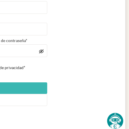
 de contraseña*
 de privacidad*
n nueva pestaña