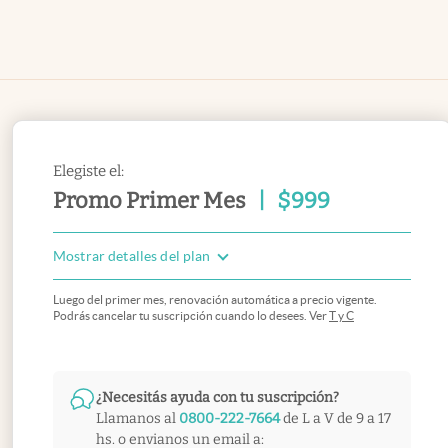
Elegiste el:
Promo Primer Mes
|
$
999
Mostrar detalles del plan
Luego del primer mes, renovación automática a precio vigente.
Podrás cancelar tu suscripción cuando lo desees. Ver
T y C
¿Necesitás ayuda con tu suscripción?
Llamanos al
0800-222-7664
de L a V de 9 a 17
hs. o envianos un email a: