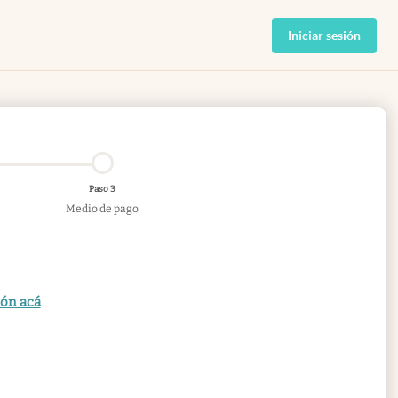
Iniciar sesión
Paso 3
Medio de pago
ión acá