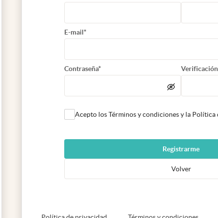
E-mail*
Contraseña*
Verificación
Acepto los Términos y condiciones y la Política
Registrarme
Volver
abre en nueva pestaña
abre e
Política de privacidad
Términos y condiciones