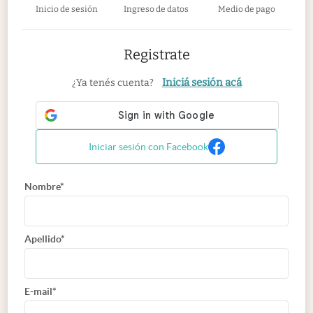
Inicio de sesión
Ingreso de datos
Medio de pago
Registrate
Iniciá sesión acá
¿Ya tenés cuenta?
Iniciar sesión con Facebook
Nombre*
Apellido*
E-mail*