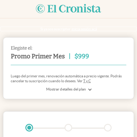
Si ya sos suscriptor
inicia sesión acá
Elegiste el:
Promo Primer Mes
|
$
999
Luego del primer mes, renovación automática a precio vigente. Podrás
cancelar tu suscripción cuando lo desees. Ver
T y C
Mostrar detalles del plan