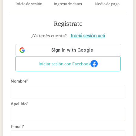
Inicio de sesión
Ingreso de datos
Medio de pago
Registrate
Iniciá sesión acá
¿Ya tenés cuenta?
Iniciar sesión con Facebook
Nombre*
Apellido*
E-mail*