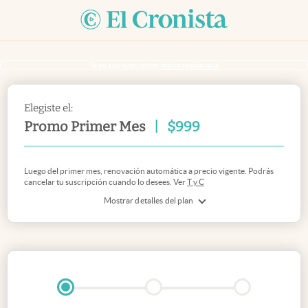
Si ya sos suscriptor
inicia sesión acá
Elegiste el:
Promo Primer Mes
|
$
999
Luego del primer mes, renovación automática a precio vigente. Podrás
cancelar tu suscripción cuando lo desees. Ver
T y C
Mostrar detalles del plan