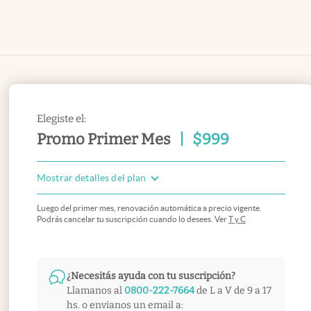
Elegiste el:
Promo Primer Mes
|
$
999
Mostrar detalles del plan
Luego del primer mes, renovación automática a precio vigente.
Podrás cancelar tu suscripción cuando lo desees. Ver
T y C
¿Necesitás ayuda con tu suscripción?
Llamanos al
0800-222-7664
de L a V de 9 a 17
hs. o envianos un email a: