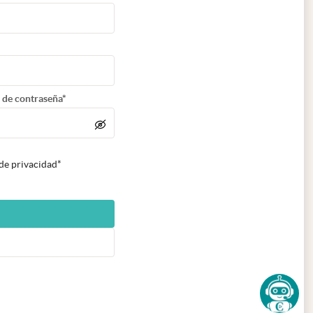
 de contraseña*
 de privacidad*
n nueva pestaña