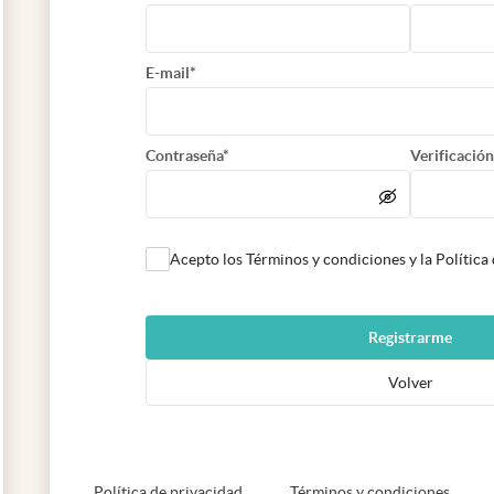
E-mail*
Contraseña*
Verificación
Acepto los Términos y condiciones y la Política
Registrarme
Volver
abre en nueva pestaña
abre e
Política de privacidad
Términos y condiciones