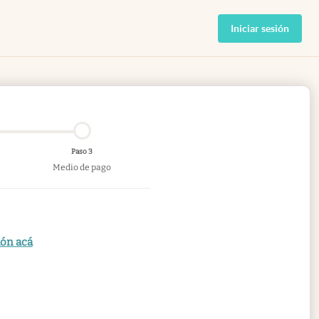
Iniciar sesión
Paso 3
Medio de pago
ión acá