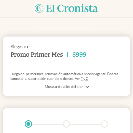
Si ya sos suscriptor
inicia sesión acá
Elegiste el:
Promo Primer Mes
|
$
999
Luego del primer mes, renovación automática a precio vigente. Podrás
cancelar tu suscripción cuando lo desees. Ver
T y C
Mostrar detalles del plan