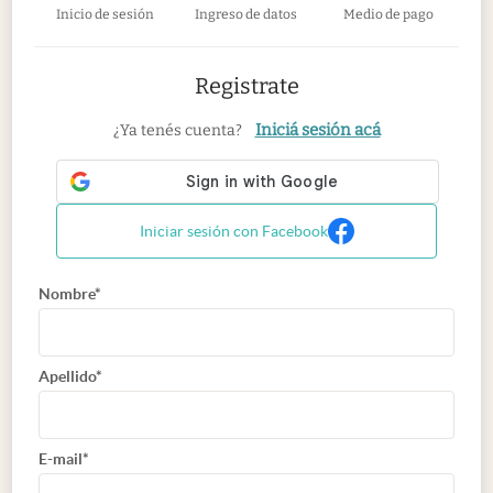
Inicio de sesión
Ingreso de datos
Medio de pago
Registrate
Iniciá sesión acá
¿Ya tenés cuenta?
Iniciar sesión con Facebook
Nombre*
Apellido*
E-mail*