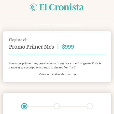
Si ya sos suscriptor
inicia sesión acá
Elegiste el:
Promo Primer Mes
|
$
999
Luego del primer mes, renovación automática a precio vigente. Podrás
cancelar tu suscripción cuando lo desees. Ver
T y C
Mostrar detalles del plan