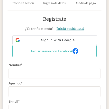
Inicio de sesión
Ingreso de datos
Medio de pago
Registrate
Iniciá sesión acá
¿Ya tenés cuenta?
Iniciar sesión con Facebook
Nombre*
Apellido*
E-mail*