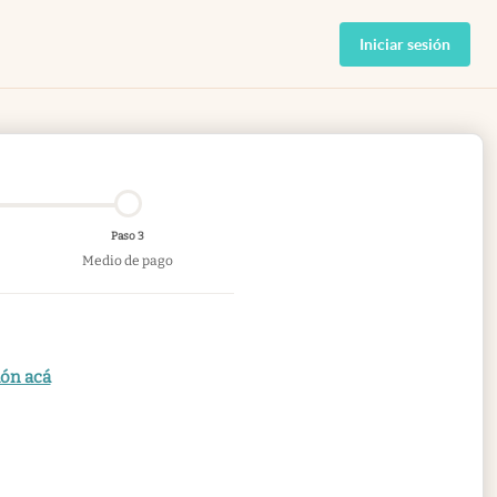
Iniciar sesión
Paso 3
Medio de pago
ión acá