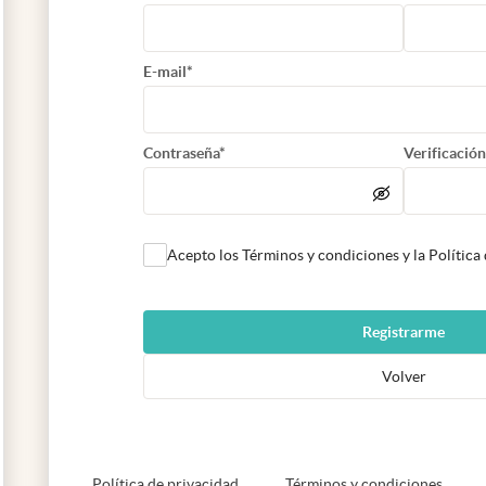
E-mail*
Contraseña*
Verificación
Acepto los Términos y condiciones y la Política
Registrarme
Volver
abre en nueva pestaña
abre e
Política de privacidad
Términos y condiciones