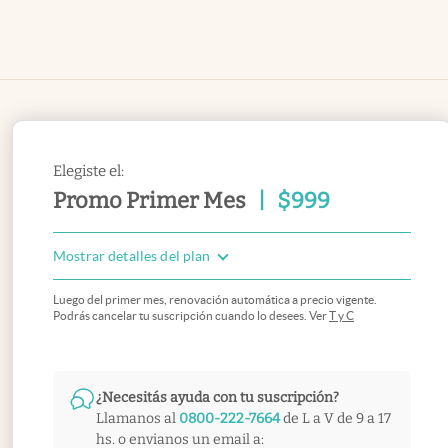
Elegiste el:
Promo Primer Mes
|
$
999
Mostrar detalles del plan
Luego del primer mes, renovación automática a precio vigente.
Podrás cancelar tu suscripción cuando lo desees. Ver
T y C
¿Necesitás ayuda con tu suscripción?
Llamanos al
0800-222-7664
de L a V de 9 a 17
hs. o envianos un email a: