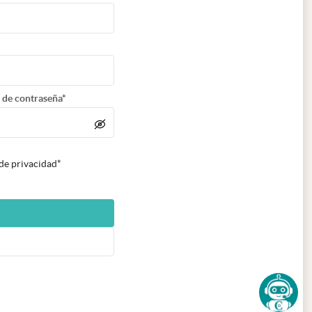
 de contraseña*
 de privacidad*
n nueva pestaña