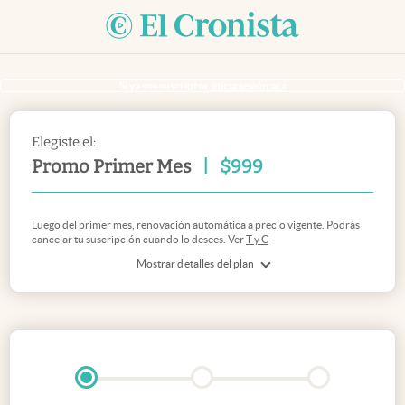
Si ya sos suscriptor
inicia sesión acá
Elegiste el:
Promo Primer Mes
|
$
999
Luego del primer mes, renovación automática a precio vigente. Podrás
cancelar tu suscripción cuando lo desees. Ver
T y C
Mostrar detalles del plan