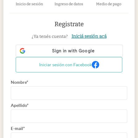
Inicio de sesión
Ingreso de datos
Medio de pago
Registrate
Iniciá sesión acá
¿Ya tenés cuenta?
Iniciar sesión con Facebook
Nombre*
Apellido*
E-mail*