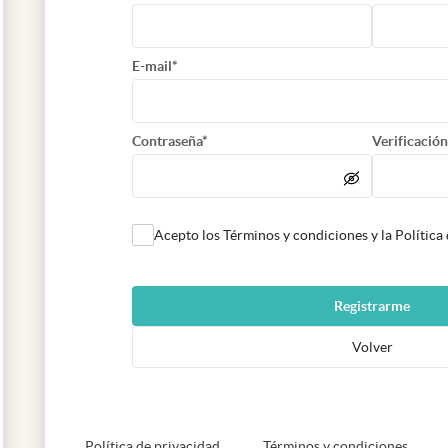
E-mail*
Contraseña*
Verificación
Acepto los Términos y condiciones y la Política
Registrarme
Volver
abre en nueva pestaña
abre e
Política de privacidad
Términos y condiciones