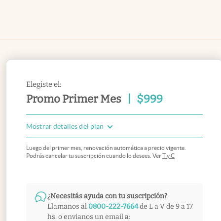
Elegiste el:
Promo Primer Mes
|
$
999
Mostrar detalles del plan
Luego del primer mes, renovación automática a precio vigente.
Podrás cancelar tu suscripción cuando lo desees. Ver
T y C
¿Necesitás ayuda con tu suscripción?
Llamanos al
0800-222-7664
de L a V de 9 a 17
hs. o envianos un email a: