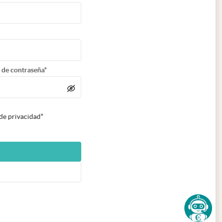
 de contraseña*
 de privacidad*
n nueva pestaña