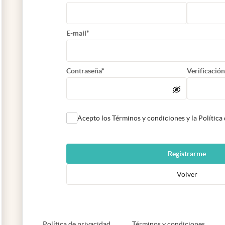
E-mail*
Contraseña*
Verificación
Acepto los Términos y condiciones y la Política
Registrarme
Volver
abre en nueva pestaña
abre e
Política de privacidad
Términos y condiciones