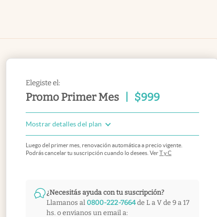
Elegiste el:
Promo Primer Mes
|
$
999
Mostrar detalles del plan
Luego del primer mes, renovación automática a precio vigente.
Podrás cancelar tu suscripción cuando lo desees. Ver
T y C
¿Necesitás ayuda con tu suscripción?
Llamanos al
0800-222-7664
de L a V de 9 a 17
hs. o envianos un email a: