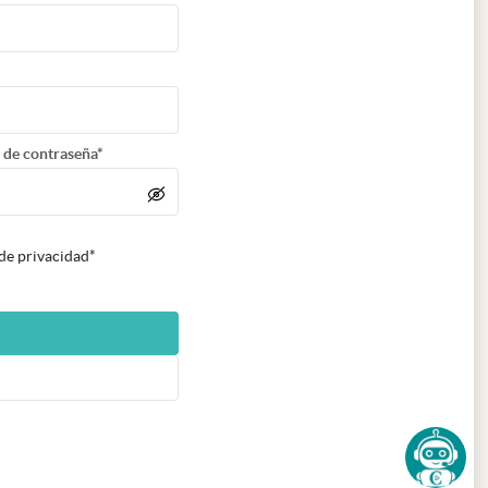
 de contraseña*
 de privacidad*
n nueva pestaña