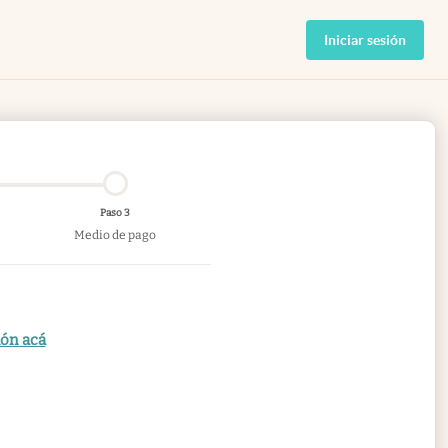
Iniciar sesión
Paso 3
Medio de pago
ión acá