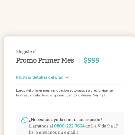
Elegiste el:
Promo Primer Mes
|
$
999
Mostrar detalles del plan
Luego del primer mes, renovación automática a precio vigente.
Podrás cancelar tu suscripción cuando lo desees. Ver
T y C
¿Necesitás ayuda con tu suscripción?
Llamanos al
0800-222-7664
de L a V de 9 a 17
hs. o envianos un email a: