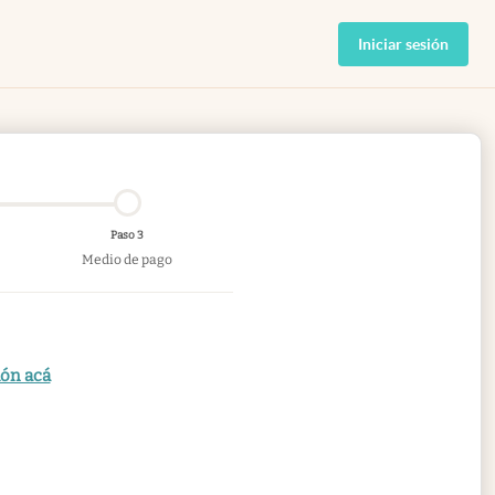
Iniciar sesión
Paso 3
Medio de pago
ión acá