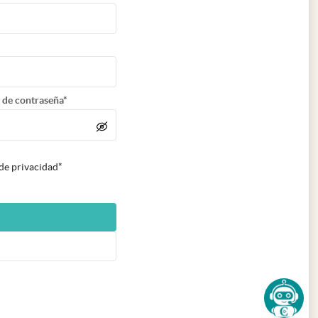
 de contraseña*
 de privacidad*
n nueva pestaña