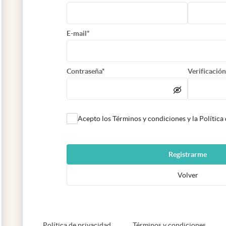
E-mail*
Contraseña*
Verificación
Acepto los Términos y condiciones y la Política
Registrarme
Volver
abre en nueva pestaña
abre e
Política de privacidad
Términos y condiciones