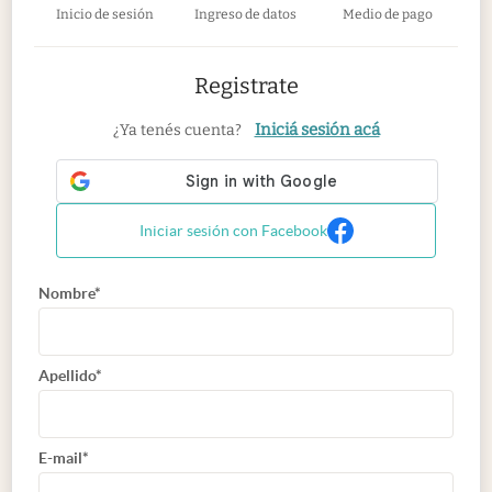
Inicio de sesión
Ingreso de datos
Medio de pago
Registrate
Iniciá sesión acá
¿Ya tenés cuenta?
Iniciar sesión con Facebook
Nombre*
Apellido*
E-mail*