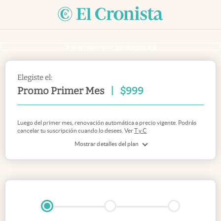
Si ya sos suscriptor
inicia sesión acá
Elegiste el:
Promo Primer Mes
|
$
999
Luego del primer mes, renovación automática a precio vigente. Podrás
cancelar tu suscripción cuando lo desees. Ver
T y C
Mostrar detalles del plan