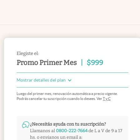
Elegiste el:
Promo Primer Mes
|
$
999
Mostrar detalles del plan
Luego del primer mes, renovación automática a precio vigente.
Podrás cancelar tu suscripción cuando lo desees. Ver
T y C
¿Necesitás ayuda con tu suscripción?
Llamanos al
0800-222-7664
de L a V de 9 a 17
hs. o envianos un email a: