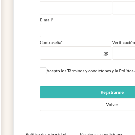
E-mail*
Contraseña*
Verificación
Acepto los Términos y condiciones y la Política
Registrarme
Volver
abre en nueva pestaña
abre e
Política de privacidad
Términos y condiciones