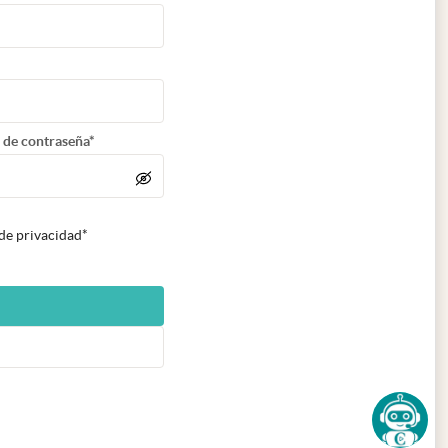
 de contraseña*
 de privacidad*
n nueva pestaña