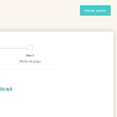
Iniciar sesión
Paso 3
Medio de pago
ión acá