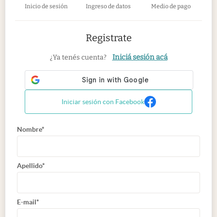
Inicio de sesión
Ingreso de datos
Medio de pago
Registrate
Iniciá sesión acá
¿Ya tenés cuenta?
Iniciar sesión con Facebook
Nombre*
Apellido*
E-mail*