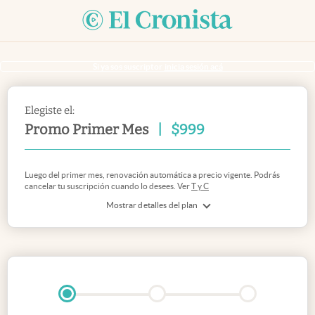
Si ya sos suscriptor
inicia sesión acá
Elegiste el:
Promo Primer Mes
|
$
999
Luego del primer mes, renovación automática a precio vigente. Podrás
cancelar tu suscripción cuando lo desees. Ver
T y C
Mostrar detalles del plan