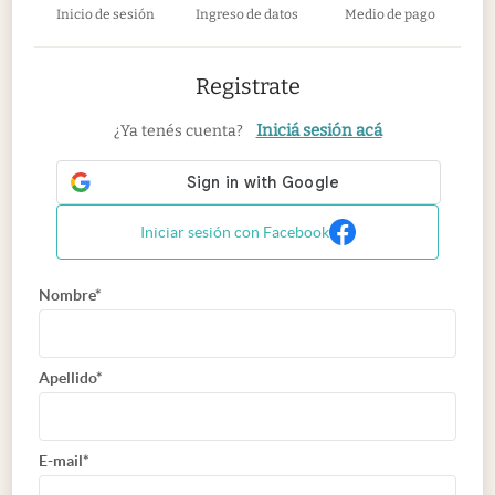
Inicio de sesión
Ingreso de datos
Medio de pago
Registrate
Iniciá sesión acá
¿Ya tenés cuenta?
Iniciar sesión con Facebook
Nombre*
Apellido*
E-mail*