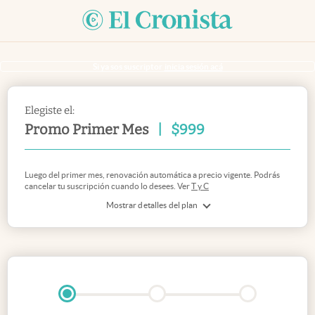
Si ya sos suscriptor
inicia sesión acá
Elegiste el:
Promo Primer Mes
|
$
999
Luego del primer mes, renovación automática a precio vigente. Podrás
cancelar tu suscripción cuando lo desees. Ver
T y C
Mostrar detalles del plan