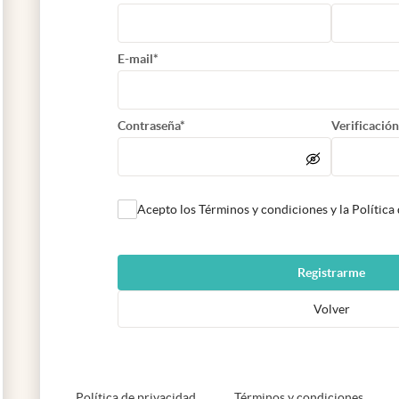
E-mail*
Contraseña*
Verificación
Acepto los Términos y condiciones y la Política
Registrarme
Volver
abre en nueva pestaña
abre e
Política de privacidad
Términos y condiciones