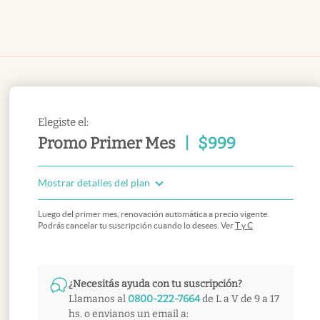
Elegiste el:
Promo Primer Mes
|
$
999
Mostrar detalles del plan
Luego del primer mes, renovación automática a precio vigente.
Podrás cancelar tu suscripción cuando lo desees. Ver
T y C
¿Necesitás ayuda con tu suscripción?
Llamanos al
0800-222-7664
de L a V de 9 a 17
hs. o envianos un email a: