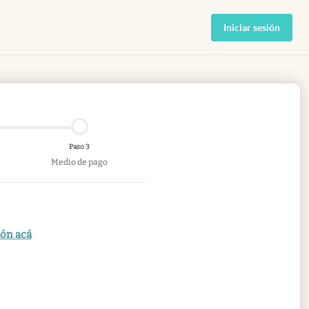
Iniciar sesión
Paso 3
Medio de pago
ión acá