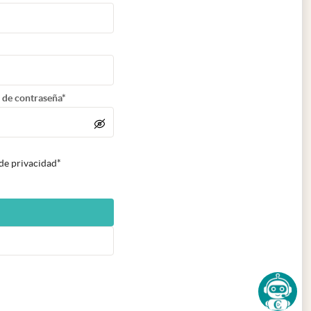
 de contraseña*
 de privacidad*
n nueva pestaña