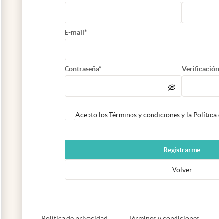
E-mail*
Contraseña*
Verificación
Acepto los Términos y condiciones y la Política
Registrarme
Volver
abre en nueva pestaña
abre e
Política de privacidad
Términos y condiciones