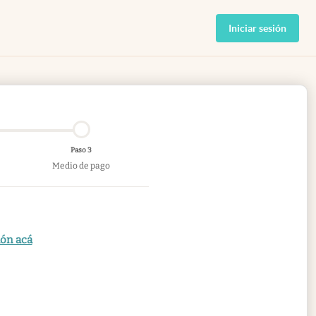
Iniciar sesión
Paso 3
Medio de pago
ión acá