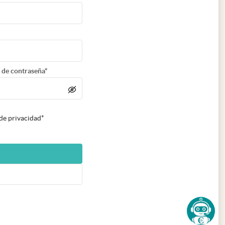
 de contraseña*
 de privacidad*
n nueva pestaña