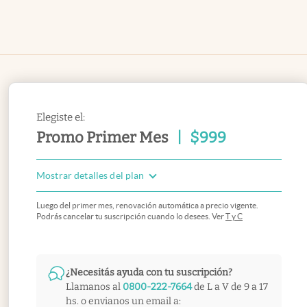
Elegiste el:
Promo Primer Mes
|
$
999
Mostrar detalles del plan
Luego del primer mes, renovación automática a precio vigente.
Podrás cancelar tu suscripción cuando lo desees. Ver
T y C
¿Necesitás ayuda con tu suscripción?
Llamanos al
0800-222-7664
de L a V de 9 a 17
hs. o envianos un email a: