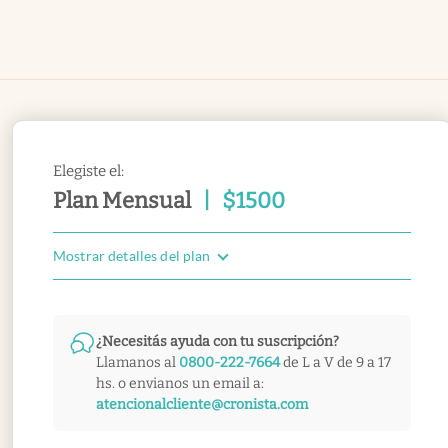
Elegiste el:
Plan Mensual
|
$
1500
Mostrar detalles del plan
¿Necesitás ayuda con tu suscripción?
Llamanos al
0800-222-7664
de L a V de 9 a 17
hs. o envianos un email a:
atencionalcliente@cronista.com