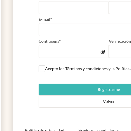
E-mail*
Contraseña*
Verificación
Acepto los Términos y condiciones y la Política
Registrarme
Volver
abre en nueva pestaña
abre e
Política de privacidad
Términos y condiciones