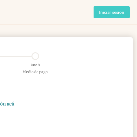
Iniciar sesión
Paso 3
Medio de pago
ión acá