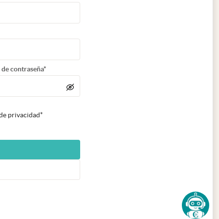
 de contraseña*
 de privacidad*
n nueva pestaña