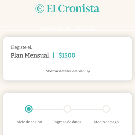
Si ya sos suscriptor
inicia sesión acá
Elegiste el:
Plan Mensual
|
$
1500
Mostrar detalles del plan
Inicio de sesión
Ingreso de datos
Medio de pago