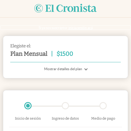
Si ya sos suscriptor
inicia sesión acá
Elegiste el:
Plan Mensual
|
$
1500
Mostrar detalles del plan
Inicio de sesión
Ingreso de datos
Medio de pago