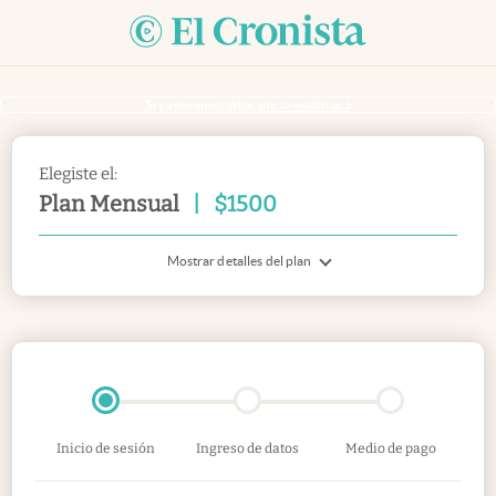
Si ya sos suscriptor
inicia sesión acá
Elegiste el:
Plan Mensual
|
$
1500
Mostrar detalles del plan
Inicio de sesión
Ingreso de datos
Medio de pago