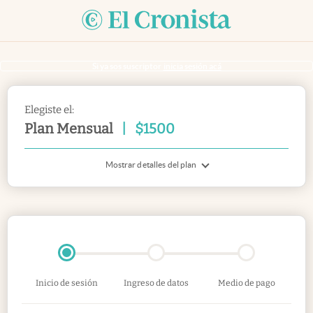
Si ya sos suscriptor
inicia sesión acá
Elegiste el:
Plan Mensual
|
$
1500
Mostrar detalles del plan
Inicio de sesión
Ingreso de datos
Medio de pago