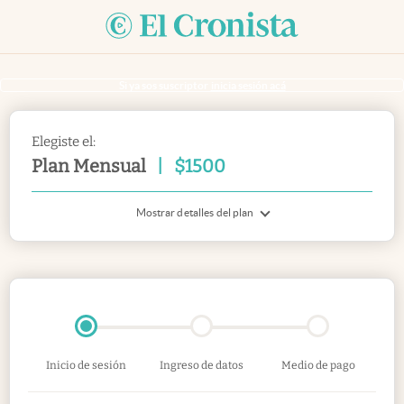
Si ya sos suscriptor
inicia sesión acá
Elegiste el:
Plan Mensual
|
$
1500
Mostrar detalles del plan
Inicio de sesión
Ingreso de datos
Medio de pago