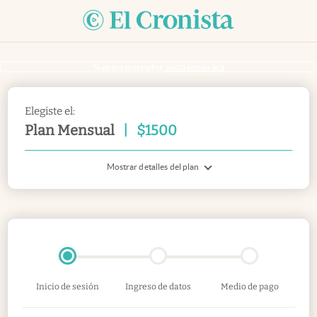
Si ya sos suscriptor
inicia sesión acá
Elegiste el:
Plan Mensual
|
$
1500
Mostrar detalles del plan
Inicio de sesión
Ingreso de datos
Medio de pago