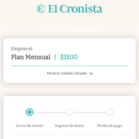
Si ya sos suscriptor
inicia sesión acá
Elegiste el:
Plan Mensual
|
$
1500
Mostrar detalles del plan
Inicio de sesión
Ingreso de datos
Medio de pago