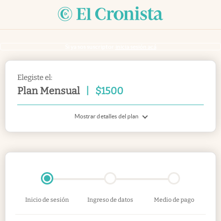
Si ya sos suscriptor
inicia sesión acá
Elegiste el:
Plan Mensual
|
$
1500
Mostrar detalles del plan
Inicio de sesión
Ingreso de datos
Medio de pago