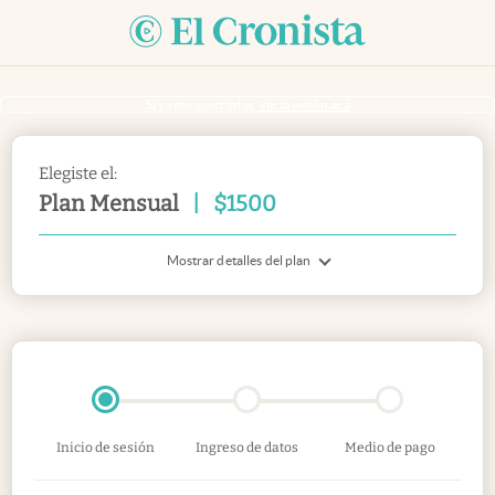
Si ya sos suscriptor
inicia sesión acá
Elegiste el:
Plan Mensual
|
$
1500
Mostrar detalles del plan
Inicio de sesión
Ingreso de datos
Medio de pago