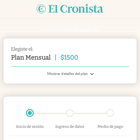
Si ya sos suscriptor
inicia sesión acá
Elegiste el:
Plan Mensual
|
$
1500
Mostrar detalles del plan
Inicio de sesión
Ingreso de datos
Medio de pago