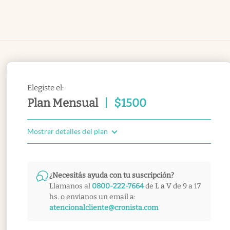
Elegiste el:
Plan Mensual
|
$
1500
Mostrar detalles del plan
¿Necesitás ayuda con tu suscripción?
Llamanos al
0800-222-7664
de L a V de 9 a 17
hs. o envianos un email a:
atencionalcliente@cronista.com