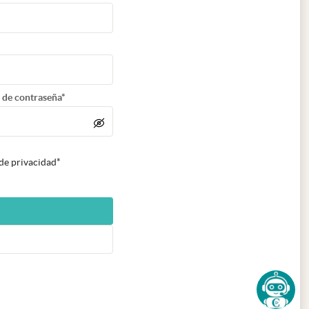
 de contraseña*
 de privacidad*
n nueva pestaña