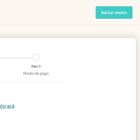
Iniciar sesión
Paso 3
Medio de pago
ión acá