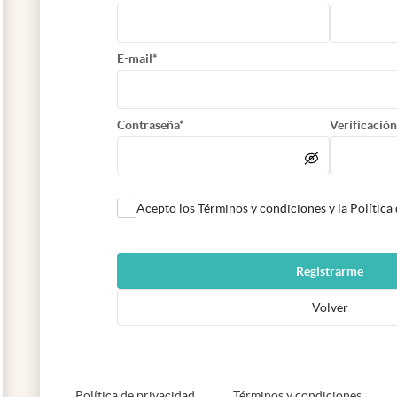
E-mail*
Contraseña*
Verificación
Acepto los Términos y condiciones y la Política
Registrarme
Volver
abre en nueva pestaña
abre e
Política de privacidad
Términos y condiciones