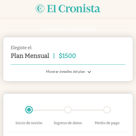
Si ya sos suscriptor
inicia sesión acá
Elegiste el:
Plan Mensual
|
$
1500
Mostrar detalles del plan
Inicio de sesión
Ingreso de datos
Medio de pago